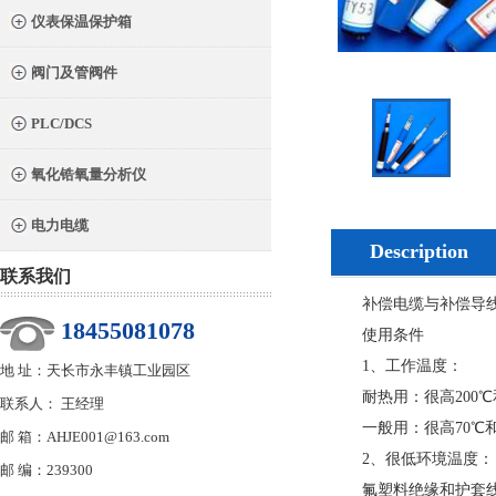
仪表保温保护箱
阀门及管阀件
PLC/DCS
氧化锆氧量分析仪
电力电缆
Description
联系我们
补偿电缆与补偿导线的生产执
18455081078
使用条件
1、工作温度：
地 址：天长市永丰镇工业园区
耐热用：很高200℃和
联系人： 王经理
一般用：很高70℃和1
邮 箱：AHJE001@163.com
2、很低环境温度：
邮 编：239300
氟塑料绝缘和护套线缆：