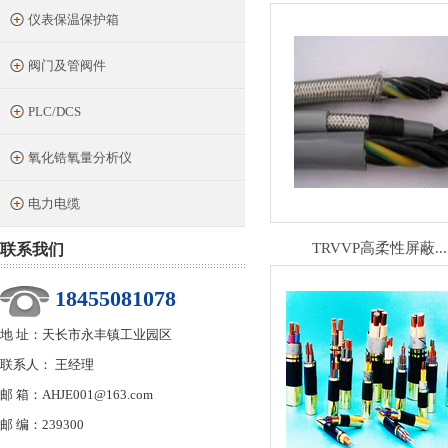
仪表保温保护箱
阀门及管阀件
PLC/DCS
氧化锆氧量分析仪
电力电缆
TRVVP高柔性屏蔽...
联系我们
18455081078
地 址：天长市永丰镇工业园区
联系人： 王经理
邮 箱：AHJE001@163.com
邮 编：239300